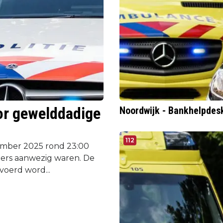
or gewelddadige
Noordwijk - Bankhelpdesk
112
mber 2025 rond 23:00
ers aanwezig waren. De
oerd word...