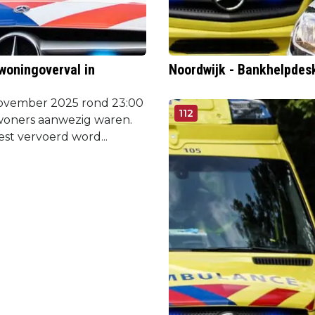
woningoverval in
Noordwijk - Bankhelpdesk
vember 2025 rond 23:00
112
woners aanwezig waren.
st vervoerd word...