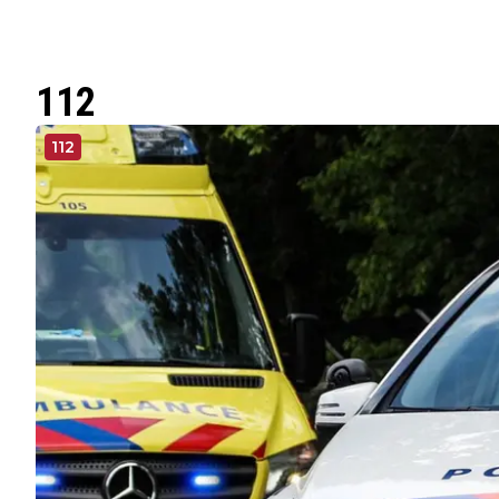
112
112